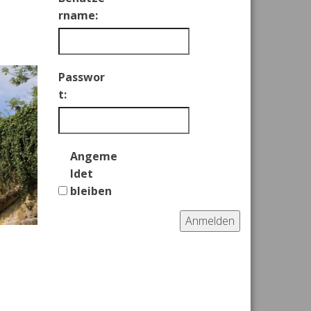
rname:
Passwor
t:
Angeme
ldet
bleiben
Anmelden