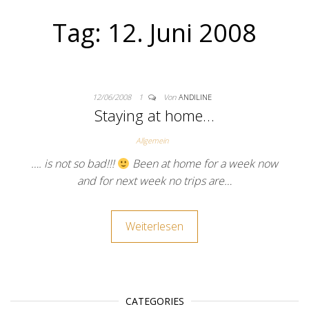
Tag:
12. Juni 2008
12/06/2008
1
Von
ANDILINE
Staying at home…
Allgemein
…. is not so bad!!!
Been at home for a week now
and for next week no trips are…
Weiterlesen
CATEGORIES