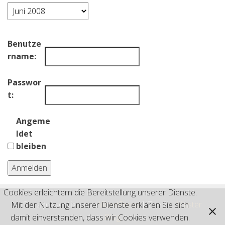
Archiv
Benutze
rname:
Passwor
t:
Angeme
ldet
bleiben
Anmelden
Cookies erleichtern die Bereitstellung unserer Dienste.
Stolz präsentiert von
WordPress
|
Theme:
Master
Mit der Nutzung unserer Dienste erklären Sie sich
Blog
damit einverstanden, dass wir Cookies verwenden.