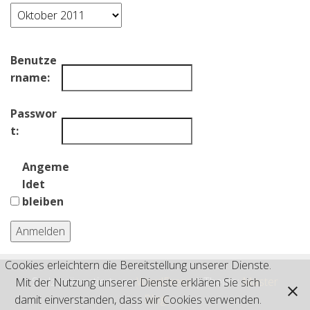
Archiv
Benutze
rname:
Passwor
t:
Angeme
ldet
bleiben
Anmelden
Cookies erleichtern die Bereitstellung unserer Dienste.
Stolz präsentiert von
WordPress
|
Theme:
Master
Mit der Nutzung unserer Dienste erklären Sie sich
Blog
damit einverstanden, dass wir Cookies verwenden.