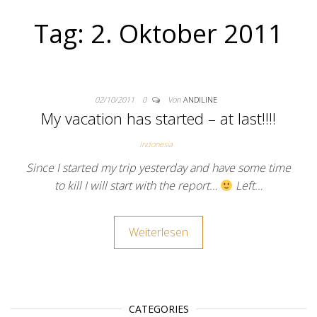
Tag:
2. Oktober 2011
02/10/2011
0
Von
ANDILINE
My vacation has started – at last!!!!
Indonesia
Since I started my trip yesterday and have some time
to kill I will start with the report…
Left…
Weiterlesen
CATEGORIES