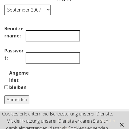
Archiv
Benutze
rname:
Passwor
t:
Angeme
ldet
bleiben
Anmelden
Cookies erleichtern die Bereitstellung unserer Dienste.
Stolz präsentiert von
WordPress
|
Theme:
Master
Mit der Nutzung unserer Dienste erklären Sie sich
Blog
damit einverstanden, dass wir Cookies verwenden.