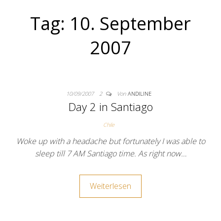
Tag:
10. September
2007
10/09/2007
2
Von
ANDILINE
Day 2 in Santiago
Chile
Woke up with a headache but fortunately I was able to
sleep till 7 AM Santiago time. As right now…
Weiterlesen