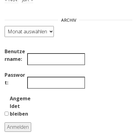
ARCHIV
Archiv
Benutze
rname:
Passwor
t:
Angeme
ldet
bleiben
Anmelden