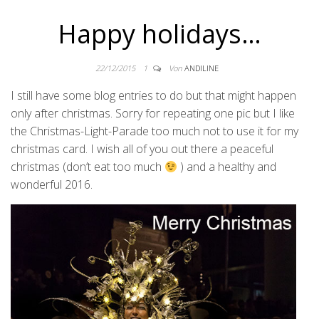
Happy holidays…
22/12/2015
1
Von
ANDILINE
I still have some blog entries to do but that might happen
only after christmas. Sorry for repeating one pic but I like
the Christmas-Light-Parade too much not to use it for my
christmas card. I wish all of you out there a peaceful
christmas (don’t eat too much
) and a healthy and
wonderful 2016.