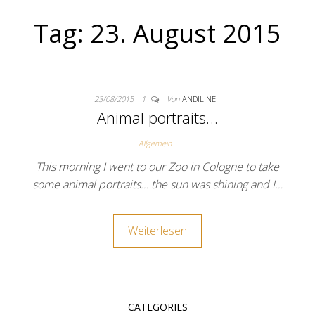
Tag:
23. August 2015
23/08/2015
1
Von
ANDILINE
Animal portraits…
Allgemein
This morning I went to our Zoo in Cologne to take
some animal portraits… the sun was shining and I…
Weiterlesen
CATEGORIES