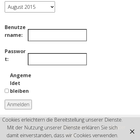
Archiv
Benutze
rname:
Passwor
t:
Angeme
ldet
bleiben
Anmelden
Cookies erleichtern die Bereitstellung unserer Dienste.
Stolz präsentiert von
WordPress
|
Theme:
Master
Mit der Nutzung unserer Dienste erklären Sie sich
Blog
damit einverstanden, dass wir Cookies verwenden.