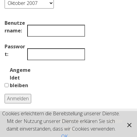
Archiv
Benutze
rname:
Passwor
t:
Angeme
ldet
bleiben
Anmelden
Cookies erleichtern die Bereitstellung unserer Dienste.
Stolz präsentiert von
WordPress
|
Theme:
Master
Mit der Nutzung unserer Dienste erklären Sie sich
Blog
damit einverstanden, dass wir Cookies verwenden.
OK