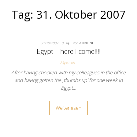
Tag:
31. Oktober 2007
31/10/2007
0
Von
ANDILINE
Egypt – here I come!!!!
Allgemein
After having checked with my colleagues in the office
and having gotten the ‚thumbs up‘ for one week in
Egypt…
Weiterlesen