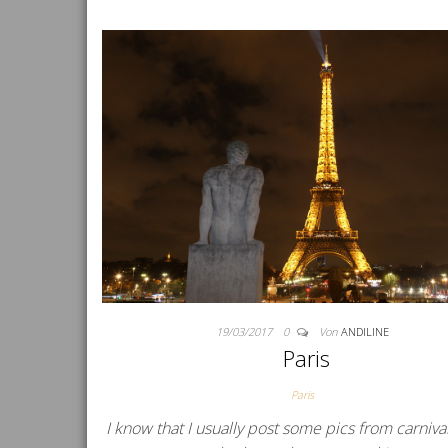
19/03/2017
0
Von
ANDILINE
Paris
Paris
I know that I usually post some pics from carnival 